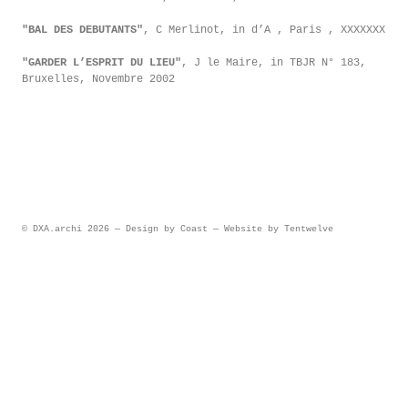
"BAL DES DEBUTANTS"
, C Merlinot, in d’A , Paris , XXXXXXX
"GARDER L’ESPRIT DU LIEU"
, J le Maire, in TBJR N° 183,
Bruxelles, Novembre 2002
© DXA.archi 2026
— Design by
Coast
— Website by
Tentwelve