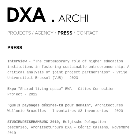
PROJECTS
/
AGENCY
/
PRESS
/
CONTACT
PRESS
Interview
- "The contemporary role of higher education
institutions in fostering sustainable entrepreneurship: A
critical analysis of joint project partnerships" - Vrije
Universiteit Brussel (VUB) - 2023
Expo
"Shared living space" BWA - Cities Connection
Project - 2022
"Quels paysages désires-tu pour demain"
, Architectures
Wallonie-Bruxelles - Inventaires #3 Inventories - 2020
STUDIENREISEHAMBURG 2019,
Belgische Delegation
beschrieb, Architekturbüro DXA – Cédric Callens, Novembre
2019