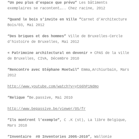
“Un peu plus d’espace que prévu”
Les bâtiments
exemplaires se racontent….. Chez racine, 2012
“Quand le bois s’invite en Ville ”
Carnet d’Architecture
Bois/03, Mai 2012
“Des briques et des hommes”
Ville de Bruxelles-Cercle
d’histoire de Bruxelles, Mai 2012
« Patrimoine architectural en devenir »
CPAS de la ville
de Bruxelles, CIVA, Décembre 2010
“Rencontre avec Stéphane Moetwil”
Emma,Archiurbain, Mars
2012
http://www.youtube.com/watch?v=yt66hP1Ndmo
“Relique ”
Be.passive, Mai 2010
http://www.bepassive.be/viewer/05/fr
“Ils montrent l’exemple”,
C .K (st), La libre Belgique,
Mars 2010
“Inventaire #0 Inventories 2005-2010”,
Wallonie