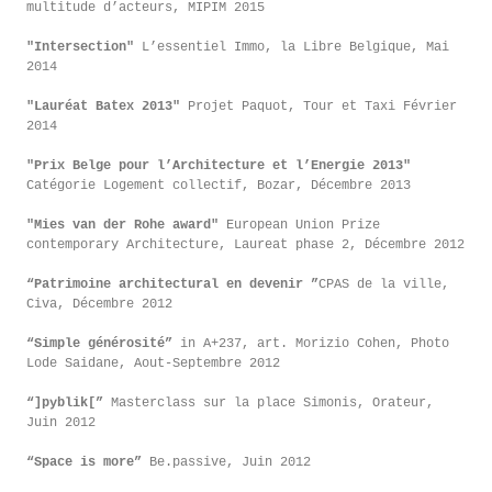
multitude d’acteurs, MIPIM 2015
"I
ntersection"
L’essentiel Immo, la Libre Belgique, Mai
2014
"Lauréat Batex 2013"
Projet Paquot, Tour et Taxi Février
2014
"Prix Belge pour l’Architecture et l’Energie 2013"
Catégorie Logement collectif, Bozar, Décembre 2013
"Mies van der Rohe award"
European Union Prize
contemporary Architecture, Laureat phase 2, Décembre 2012
“Patrimoine architectural en devenir ”
CPAS de la ville,
Civa, Décembre 2012
“Simple générosité”
in A+237, art. Morizio Cohen, Photo
Lode Saidane, Aout-Septembre 2012
“]pyblik[”
Masterclass sur la place Simonis, Orateur,
Juin 2012
“Space is more”
Be.passive, Juin 2012