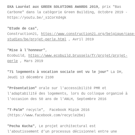
DXA Lauréat aux GREEN SOLUTIONS AWARDS 2019,
prix "Bas
Carbone" dans la catègorie Green Building, Octobre 2019 -
https://youtu.be/_s1CorXd4gk
"Etude de cas"
,
Construction21,
https://www.construction21.org/belgique/case
studies/be/projet-perle.html
, Avril 2019
"Mise à l'honneur"
,
Ecobuild,
https://www.ecobuild.brussels/fr/projet/projet-
perle
, Mars 2019
"71 logements à vocation sociale ont vu le jour"
La DH,
Jeudi 13 décembre 2108
"Présentation"
orale sur l'accessibilité PMR et
l'adaptabilité des logements, lors du colloque organisé à
l'occasion des 50 ans de l'ANLH, Septembre 2016
"T-Palm"
recycle", Facebook Mipim 2016
(https://www.facebook.com/recycle2be)
"Pecha Kucha"
, Le projet architectural est
l’aboutissement d’un processus décisionnel entre une