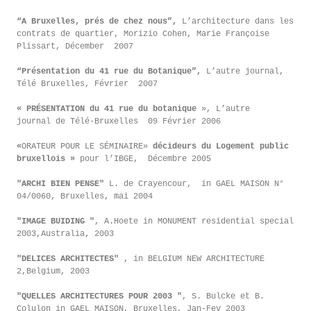
“A Bruxelles, prés de chez nous”,
L’architecture dans les
contrats de quartier, Morizio Cohen, Marie Françoise
Plissart, Décember 2007
“Présentation du 41 rue du Botanique”,
L’autre journal,
Télé Bruxelles, Février 2007
« PRÉSENTATION du 41 rue du botanique
», L’autre
journal de Télé-Bruxelles 09 Février 2006
«
ORATEUR POUR LE SÉMINAIRE»
décideurs du Logement public
bruxellois »
pour l’IBGE, Décembre 2005
"ARCHI BIEN PENSE"
L. de Crayencour, in GAEL MAISON N°
04/0060, Bruxelles, mai 2004
"IMAGE BUIDING "
, A.Hoete in MONUMENT residential special
2003,Australia, 2003
"DELICES ARCHITECTES"
, in BELGIUM NEW ARCHITECTURE
2,Belgium, 2003
"QUELLES ARCHITECTURES POUR 2003 "
, S. Bulcke et B.
Colulon in GAEL MAISON, Bruxelles, Jan-Fev 2003